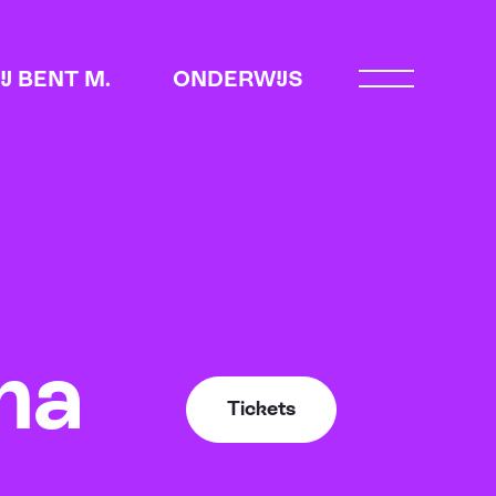
JIJ BENT M.
ONDERWIJS
Open menu
na
Tickets