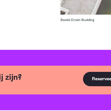
Beeld: Erwin Budding
ij zijn?
Reserveer