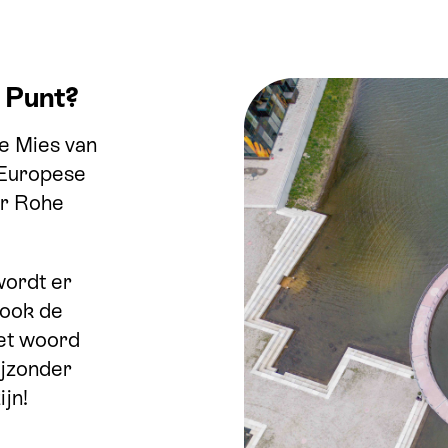
. Punt?
de Mies van
 Europese
er Rohe
wordt er
 ook de
het woord
ijzonder
ijn!