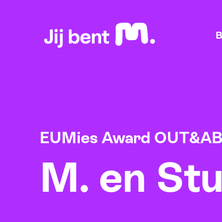
Home
B
EUMies Award OUT&A
M. en Stu