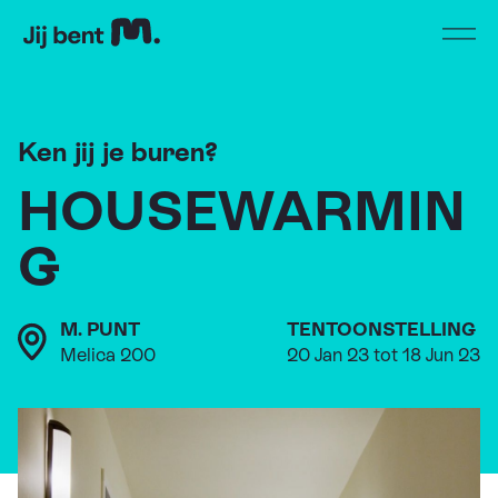
Home
Open
Ken jij je buren?
HOUSEWARMIN
G
M. PUNT
TENTOONSTELLING
Melica 200
20 Jan 23 tot 18 Jun 23
Still uit 'Alleen met Iedereen'