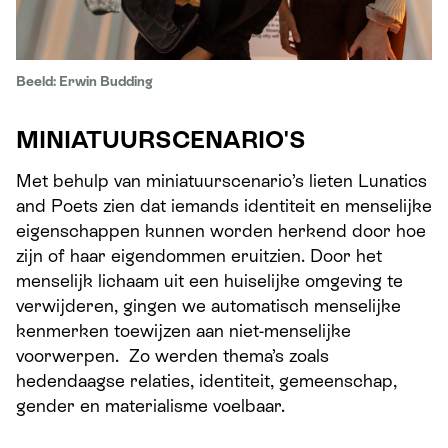
Beeld: Erwin Budding
MINIATUURSCENARIO'S
Met behulp van miniatu
urscenario’s
l
ie
ten Lunatics
and
Poets zien
dat iemands identiteit
en menselijke
eigenschappen kunnen worden herkend door hoe
zijn of haar eigendommen eruitzien.
Door
het
menselijk lichaam
uit
een huiselijke omgeving
te
verwijderen, g
ingen
we automatisch menselijke
kenmerken toewijzen aan niet-menselijke
voorwerpen
.
Zo werden thema’s zoals
hedendaagse relaties, identiteit, gemeenschap,
gender en materialisme voelbaar.