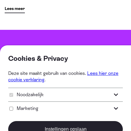
Lees meer
info@jijbentm.art
Instagram
Facebook
LinkedIn
2026 copyright
PRIVACYVERKLARING
GEDRAGSCODES CULTURELE SECTOR
ALGEMENE VOORWAARDEN