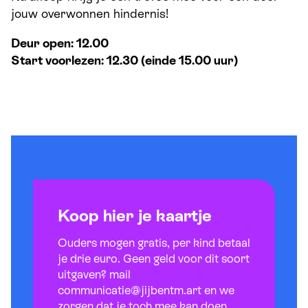
jouw overwonnen hindernis!
Deur open: 12.00
Start voorlezen: 12.30 (einde 15.00 uur)
Koop hier je kaartje
Ouders mogen gratis, per kind betaal
je drie euro. Geen geld voor dit soort
uitgaven? mail
communicatie@jijbentm.art en we
zorgen dat je toch mee kan doen