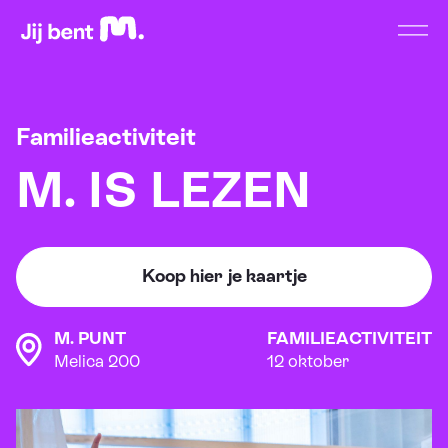
Home
Open
Familieactiviteit
M. IS LEZEN
Koop hier je kaartje
M. PUNT
FAMILIEACTIVITEIT
Melica 200
12 oktober
Beeld: Erwin Budding