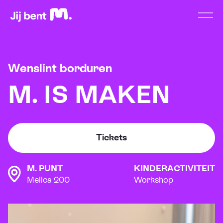
Home
Open
Wenslint borduren
M. IS MAKEN
Tickets
M. PUNT
KINDERACTIVITEIT
Melica 200
Workshop
Beeld: Erwin Budding