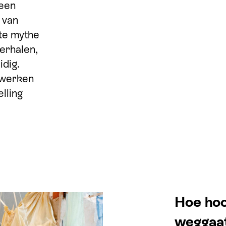
een
 van
nte mythe
erhalen,
idig.
 werken
lling
Hoe hoo
weggaa