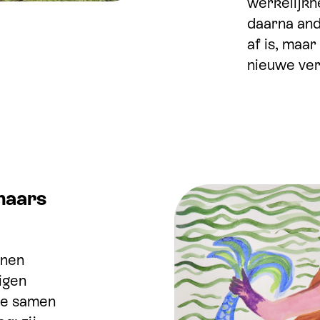
werkelijkh
daarna ande
af is, maa
nieuwe ver
naars
nnen
igen
ze samen