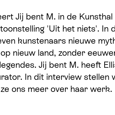
rt Jij bent M. in de Kunsthal
oonstelling 'Uit het niets'. In 
zeven kunstenaars nieuwe myt
d op nieuw land, zonder eeuw
egendes. Jij bent M. heeft Ell
ator. In dit interview stellen w
lt ze ons meer over haar werk.