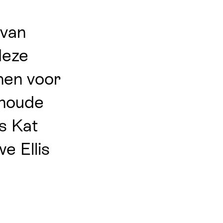
 van
deze
hen voor
enoude
is Kat
e Ellis