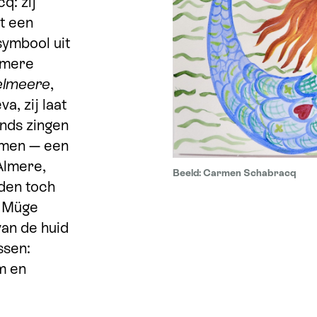
q: zij
t een
ymbool uit
lmere
elmeere
,
a, zij laat
ands zingen
nemen — een
Almere,
Beeld: Carmen Schabracq
lden toch
n Müge
van de huid
ssen:
m en