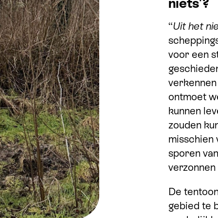
niets'?
“
Uit het ni
schepping
voor een st
geschieden
verkennen 
ontmoet we
kunnen lev
zouden kun
misschien 
sporen van
verzonnen a
De tentoon
gebied te 