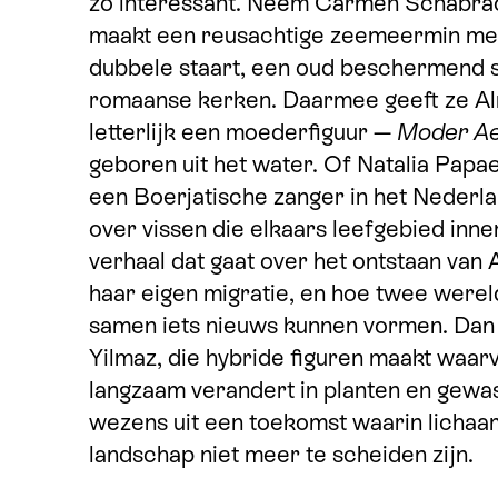
zo interessant. Neem Carmen Schabrac
maakt een reusachtige zeemeermin me
dubbele staart, een oud beschermend s
romaanse kerken. Daarmee geeft ze A
letterlijk een moederfiguur —
Moder A
geboren uit het water. Of Natalia Papaev
een Boerjatische zanger in het Nederl
over vissen die elkaars leefgebied in
verhaal dat gaat over het ontstaan van 
haar eigen migratie, en hoe twee were
samen iets nieuws kunnen vormen. Da
Yilmaz, die hybride figuren maakt waar
langzaam verandert in planten en gewa
wezens uit een toekomst waarin lichaa
landschap niet meer te scheiden zijn.