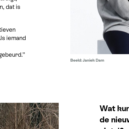
, dat is
tieven
Als iemand
 gebeurd.”
Beeld: Janiek Dam
Wat kun
de nieuw