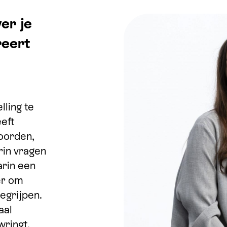
er je
reert
lling te
eft
oorden,
in vragen
arin een
ier om
egrijpen.
aal
wringt,