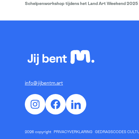
Schelpenworkshop tijdens het Land Art Weekend 2025
info@jijbentm.art
Instagram
Facebook
LinkedIn
2026 copyright
PRIVACYVERKLARING
GEDRAGSCODES CULTU