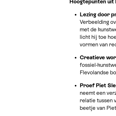
Hoogtepunten uit
Lezing door p
Verbeelding ov
met de kunstwe
licht hij toe h
vormen van re
Creatieve wor
fossiel-kunstw
Flevolandse b
Proef Piet Sl
neemt een ver
relatie tussen 
beetje van Pie