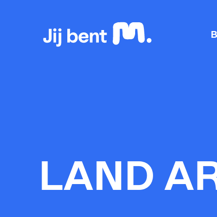
Home
B
LAND A