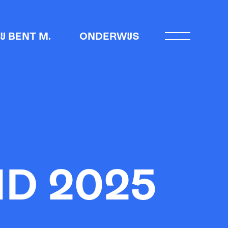
JIJ BENT M.
ONDERWIJS
Open menu
D 2025