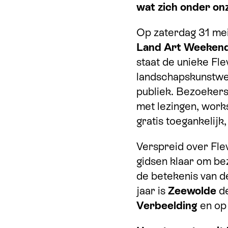
wat zich onder on
Op zaterdag 31 mei 
Land Art Weeken
staat de unieke Fle
landschapskunstwer
publiek. Bezoeker
met lezingen, work
gratis toegankelijk
Verspreid over Fle
gidsen klaar om be
de betekenis van d
jaar is
Zeewolde
de
Verbeelding
en op 