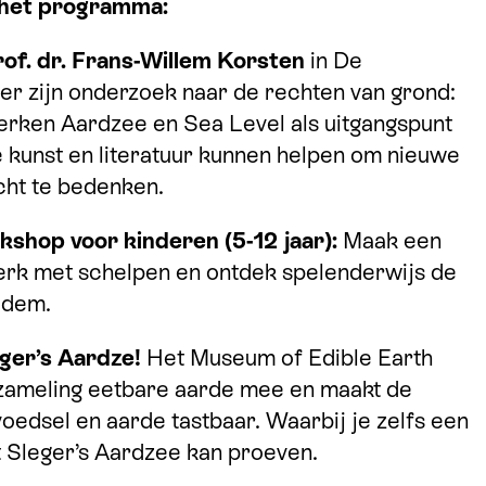
 het programma:
rof. dr. Frans-Willem Korsten
in De
er zijn onderzoek naar de rechten van grond:
rken Aardzee en Sea Level als uitgangspunt
oe kunst en literatuur kunnen helpen om nieuwe
cht te bedenken.
kshop voor kinderen (5-12 jaar):
Maak een
erk met schelpen en ontdek spelenderwijs de
odem.
eger’s Aardze!
Het Museum of Edible Earth
zameling eetbare aarde mee en maakt de
voedsel en aarde tastbaar. Waarbij je zelfs een
t Sleger’s Aardzee kan proeven.