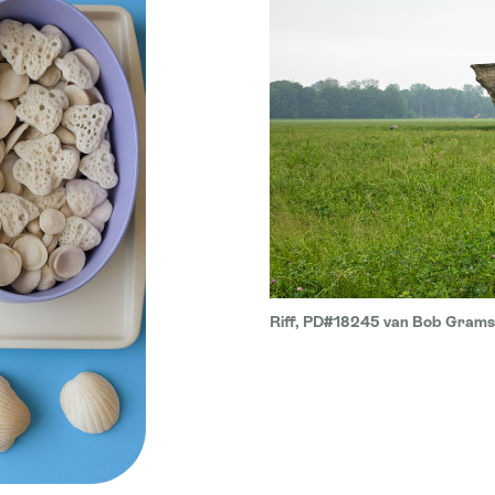
Riff, PD#18245 van Bob Gramsm